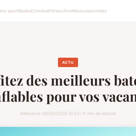
tre sport
Basket
Combat
Fitness
Foot
Musculation
Velo
ACTU
itez des meilleurs ba
flables pour vos vaca
Héliodore
•
09/05/2026 12:53
•
11 min de lecture