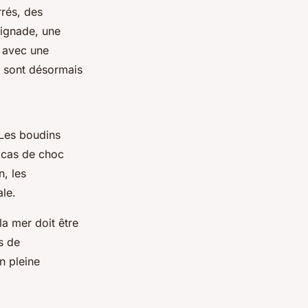
rrés, des
aignade, une
t avec une
s sont désormais
 Les boudins
 cas de choc
n, les
le.
la mer doit être
s de
n pleine