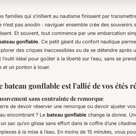
 familles qui s’initient au nautisme finissent par transmettr
e n’est pas anodin : naviguer ensemble crée des souvenirs s
présent. Et souvent, tout commence par une embarcation simp
bateau gonflable
. Ce petit géant du confort nautique permet 
explorer des criques inaccessibles ou de se détendre après 
 l’outil idéal pour goûter à la liberté sur l’eau, sans se pren
 et un ponton à louer.
 bateau gonflable est l’allié de vos étés r
 mouvement sans contrainte de remorque
rre de devoir réserver une remorque ou devoir ajuster vo
eau encombrant ? Le
bateau gonflable
change la donne. Une
 un sac qu’on glisse sans effort dans le coffre d’une citadine.
exes à la mise à l’eau. En moins de 15 minutes, vous pou