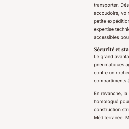
transporter. Dés
accoudoirs, voi
petite expéditio
expertise techn
accessibles pour
Sécurité et sta
Le grand avanta
pneumatiques a
contre un rocher
compartiments
En revanche, la 
homologué pour
construction str
Méditerranée. Mi