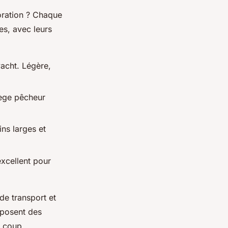
oration ? Chaque
es, avec leurs
acht. Légère,
iège pêcheur
ns larges et
 excellent pour
de transport et
oposent des
n coup.