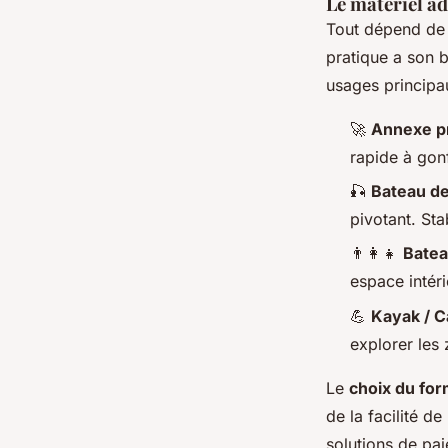
Le matériel a
Tout dépend de 
pratique a son b
usages principa
🚀
Annexe p
rapide à gonf
🎣
Bateau d
pivotant. Sta
👨‍👩‍👧
Batea
espace intéri
💪
Kayak / C
explorer les
Le
choix du for
de la facilité d
solutions de pa