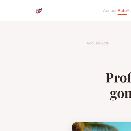
Accueil
Actu
Au
Accueil
›
Actu
Prof
gon