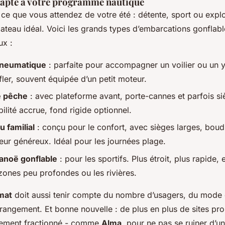
dapté à votre programme nautique
ce que vous attendez de votre été : détente, sport ou expl
ateau idéal. Voici les grands types d’embarcations gonflabl
ux :
neumatique
: parfaite pour accompagner un voilier ou un y
ler, souvent équipée d’un petit moteur.
e pêche
: avec plateforme avant, porte-cannes et parfois s
bilité accrue, fond rigide optionnel.
u familial
: conçu pour le confort, avec sièges larges, boudi
eur généreux. Idéal pour les journées plage.
anoë gonflable
: pour les sportifs. Plus étroit, plus rapide,
 zones peu profondes ou les rivières.
mat
doit aussi tenir compte du nombre d’usagers, du mode 
e rangement. Et bonne nouvelle : de plus en plus de sites pr
iement fractionné - comme
Alma
, pour ne pas se ruiner d’u