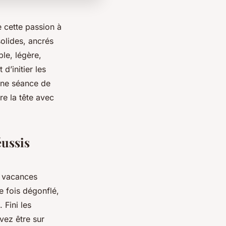
e cette passion à
olides, ancrés
le, légère,
d’initier les
une séance de
dre la tête avec
éussis
s vacances
 fois dégonflé,
 Fini les
vez être sur