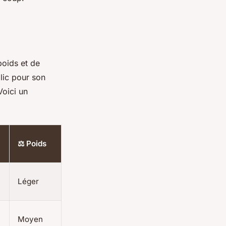
poids et de
ic pour son
Voici un
⚖️ Poids
Léger
Moyen